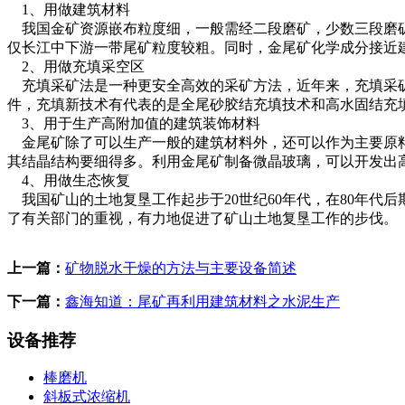
1、用做建筑材料
我国金矿资源嵌布粒度细，一般需经二段磨矿，少数三段磨矿、选
仅长江中下游一带尾矿粒度较粗。同时，金尾矿化学成分接近
2、用做充填采空区
充填采矿法是一种更安全高效的采矿方法，近年来，充填采矿
件，充填新技术有代表的是全尾砂胶结充填技术和高水固结充
3、用于生产高附加值的建筑装饰材料
金尾矿除了可以生产一般的建筑材料外，还可以作为主要原料
其结晶结构要细得多。利用金尾矿制备微晶玻璃，可以开发出
4、用做生态恢复
我国矿山的土地复垦工作起步于20世纪60年代，在80年代后
了有关部门的重视，有力地促进了矿山土地复垦工作的步伐。
上一篇：
矿物脱水干燥的方法与主要设备简述
下一篇：
鑫海知道：尾矿再利用建筑材料之水泥生产
设备推荐
棒磨机
斜板式浓缩机