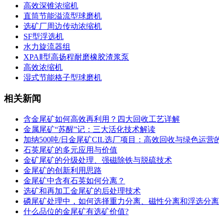
高效深锥浓缩机
直筒节能溢流型球磨机
选矿厂周边传动浓缩机
SF型浮选机
水力旋流器组
XPAⅡ型高扬程耐磨橡胶渣浆泵
高效浓缩机
湿式节能格子型球磨机
相关新闻
含金尾矿如何高效再利用？四大回收工艺详解
金属尾矿“苏醒”记：三大活化技术解读
加纳500吨/日金尾矿CIL选厂项目：高效回收与绿色运营
石英尾矿的多元应用与价值
金矿尾矿的分级处理、强磁除铁与脱硫技术
金尾矿的创新利用思路
金尾矿中含有石英如何分离？
选矿和再加工金尾矿的后处理技术
磷尾矿处理中，如何选择重力分离、磁性分离和浮选分离
什么品位的金尾矿有选矿价值?