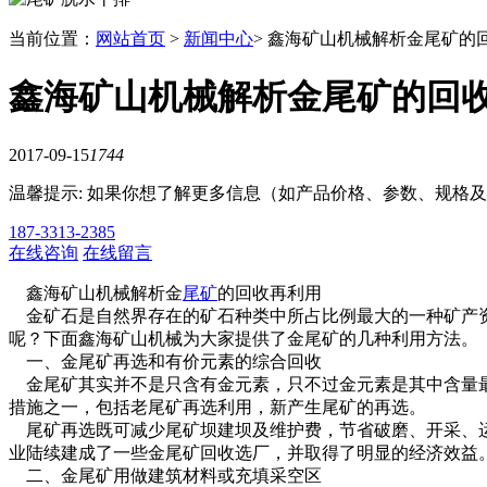
当前位置：
网站首页
>
新闻中心
> 鑫海矿山机械解析金尾矿的
鑫海矿山机械解析金尾矿的回
2017-09-15
1744
温馨提示: 如果你想了解更多信息（如产品价格、参数、规格
187-3313-2385
在线咨询
在线留言
鑫海矿山机械解析金
尾矿
的回收再利用
金矿石是自然界存在的矿石种类中所占比例最大的一种矿产资
呢？下面鑫海矿山机械为大家提供了金尾矿的几种利用方法。
一、金尾矿再选和有价元素的综合回收
金尾矿其实并不是只含有金元素，只不过金元素是其中含量最
措施之一，包括老尾矿再选利用，新产生尾矿的再选。
尾矿再选既可减少尾矿坝建坝及维护费，节省破磨、开采、运输
业陆续建成了一些金尾矿回收选厂，并取得了明显的经济效益
二、金尾矿用做建筑材料或充填采空区