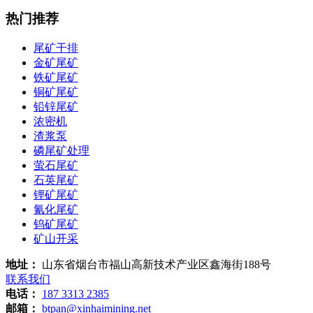
热门推荐
尾矿干排
金矿尾矿
铁矿尾矿
铜矿尾矿
铅锌尾矿
浓密机
渣浆泵
磷尾矿处理
萤石尾矿
石英尾矿
锂矿尾矿
氰化尾矿
钨矿尾矿
矿山开采
地址：
山东省烟台市福山高新技术产业区鑫海街188号
联系我们
电话：
187 3313 2385
邮箱：
btpan@xinhaimining.net