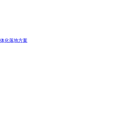
体化落地方案