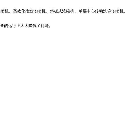
浓缩机
、高效化改造浓缩机、斜板式浓缩机、单层中心传动洗涤浓缩机、
设备的运行上大大降低了耗能。