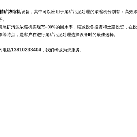
精矿浓缩机
设备，其中可以应用于尾矿污泥处理的浓缩机分别有：
高效
等。
尾矿污泥浓缩机实现75~90%的回水率，缩减设备投资和土建投资，在
单等特点，是客户在进行尾矿污泥处理选择设备时的最佳选择。
13810233404
的电话
，我们竭诚为您服务。