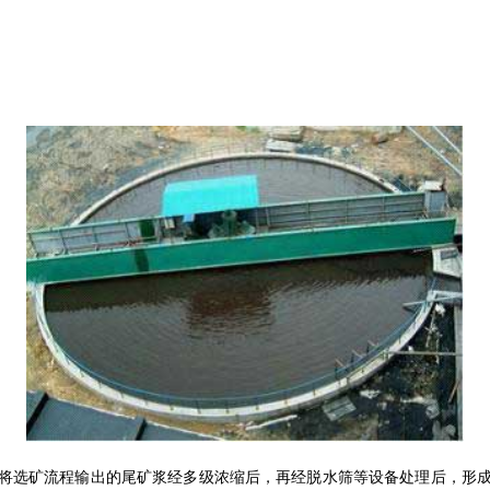
将选矿流程输出的尾矿浆经多级浓缩后，再经脱水筛等设备处理后，形