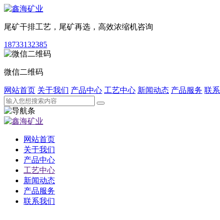
尾矿干排工艺，尾矿再选，高效浓缩机咨询
18733132385
微信二维码
网站首页
关于我们
产品中心
工艺中心
新闻动态
产品服务
联系
网站首页
关于我们
产品中心
工艺中心
新闻动态
产品服务
联系我们