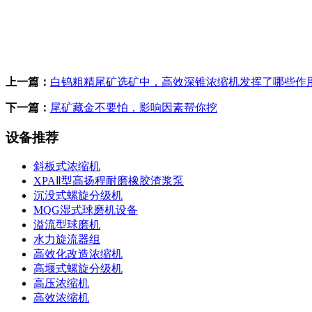
上一篇：
白钨粗精尾矿选矿中，高效深锥浓缩机发挥了哪些作
下一篇：
尾矿藏金不要怕，影响因素帮你挖
设备推荐
斜板式浓缩机
XPAⅡ型高扬程耐磨橡胶渣浆泵
沉没式螺旋分级机
MQG湿式球磨机设备
溢流型球磨机
水力旋流器组
高效化改造浓缩机
高堰式螺旋分级机
高压浓缩机
高效浓缩机