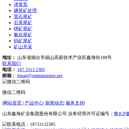
渣浆泵
磷尾矿处理
萤石尾矿
石英尾矿
锂矿尾矿
氰化尾矿
钨矿尾矿
矿山开采
地址：
山东省烟台市福山高新技术产业区鑫海街188号
联系我们
电话：
187 3313 2385
邮箱：
btpan@xinhaimining.net
微信二维码
|
网站首页
|
产品中心
|
新闻动态
|
服务支持
|
山东鑫海矿业集团股份有限公司 业务经营许可证编号：
鲁ICP备