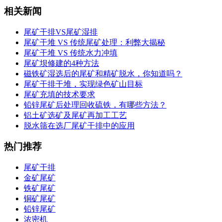
相关新闻
尾矿干排VS尾矿湿排
尾矿干堆 VS 传统尾矿处理：利弊大揭秘
尾矿干堆 VS 传统水力冲填
尾矿坝修建的4种方法
磁铁矿湿选后的尾矿和精矿脱水，你知道吗？
尾矿干排干堆，实现绿色矿山目标
尾矿充填的技术要求
铅锌尾矿后处理回收硫铁，有哪些方法？
铝土矿选矿及尾矿再加工工艺
脱水筛在选厂尾矿干排中的应用
热门推荐
尾矿干排
金矿尾矿
铁矿尾矿
铜矿尾矿
铅锌尾矿
浓密机