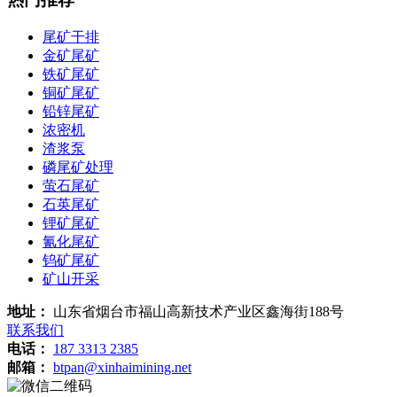
尾矿干排
金矿尾矿
铁矿尾矿
铜矿尾矿
铅锌尾矿
浓密机
渣浆泵
磷尾矿处理
萤石尾矿
石英尾矿
锂矿尾矿
氰化尾矿
钨矿尾矿
矿山开采
地址：
山东省烟台市福山高新技术产业区鑫海街188号
联系我们
电话：
187 3313 2385
邮箱：
btpan@xinhaimining.net