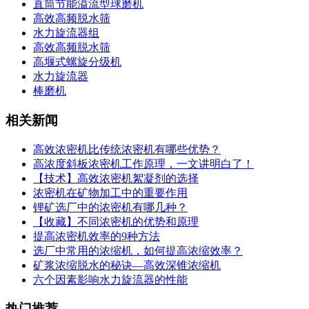
直筒节能溢流型球磨机
高效高频脱水筛
水力旋流器组
高效高频脱水筛
高堰式螺旋分级机
水力旋流器
棒磨机
相关新闻
高效浓密机比传统浓密机有哪些优势？
高浓度斜板浓密机工作原理，一文讲明白了！
【技术】高效浓密机絮凝剂的选择
浓密机在矿物加工中的重要作用
锂矿选厂中的浓密机有哪几种？
【收藏】不同浓密机的优势和原理
提高浓密机效率的9种方法
选厂中常用的浓缩机，如何提高浓缩效率？
矿浆浓缩脱水的秘诀—高效深锥浓缩机
六个因素影响水力旋流器的性能
热门推荐