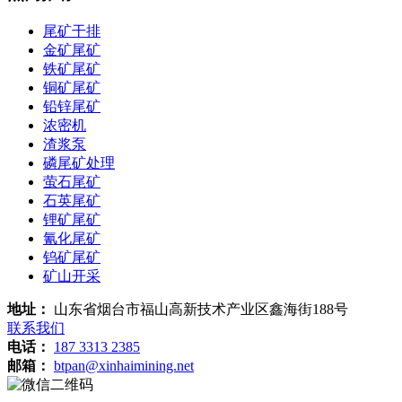
尾矿干排
金矿尾矿
铁矿尾矿
铜矿尾矿
铅锌尾矿
浓密机
渣浆泵
磷尾矿处理
萤石尾矿
石英尾矿
锂矿尾矿
氰化尾矿
钨矿尾矿
矿山开采
地址：
山东省烟台市福山高新技术产业区鑫海街188号
联系我们
电话：
187 3313 2385
邮箱：
btpan@xinhaimining.net