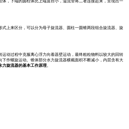
柱体，下端的圆柱体比上端直径小，溢流管将二者连接起来，呈现出一
形式上来区分，可以分为母子旋流器、圆柱一圆锥两段组合旋流器、旋
转运动过程中克服离心浮力向着器壁运动，最终粗粒物料以较大的回转
向下作螺旋运动。锥体部分水力旋流器横截面积不断减小，内层含有大
水力旋流器的基本工作原理
。