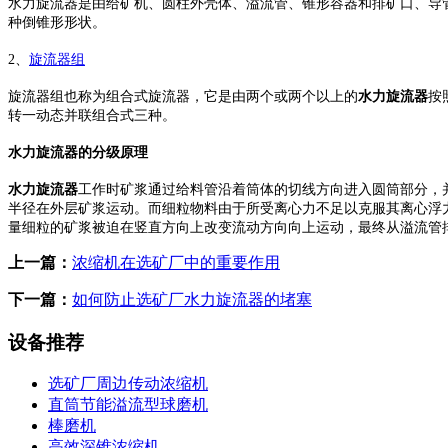
水力旋流器是由给矿机、圆柱外壳体、溢流管、锥形容器和排矿口、导
种倒锥形形状。
2、
旋流器组
旋流器组也称为组合式旋流器，它是由两个或两个以上的
水力旋流器
按
转一动态并联组合式三种。
水力旋流器的分级原理
水力旋流器
工作时矿浆通过给料管沿着筒体的切线方向进入圆筒部分，
半径在外层矿浆运动。而细粒物料由于所受离心力不足以克服其离心浮
量细粒的矿浆被迫在竖直方向上改变流动方向向上运动，最终从溢流管
上一篇：
浓缩机在选矿厂中的重要作用
下一篇：
如何防止选矿厂水力旋流器的堵塞
设备推荐
选矿厂周边传动浓缩机
直筒节能溢流型球磨机
棒磨机
高效深锥浓缩机