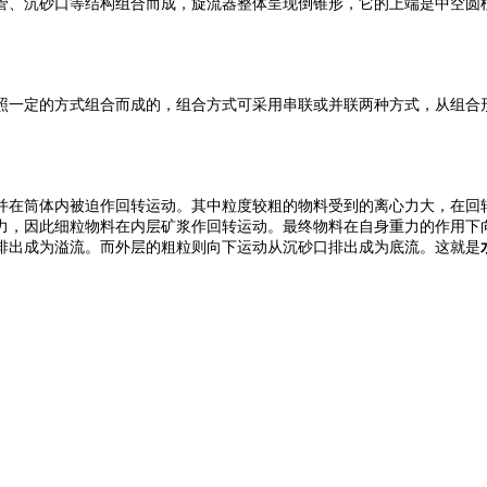
管、沉砂口等结构组合而成，旋流器整体呈现倒锥形，它的上端是中空圆
照一定的方式组合而成的，组合方式可采用串联或并联两种方式，从组合
并在筒体内被迫作回转运动。其中粒度较粗的物料受到的离心力大，在回
力，因此细粒物料在内层矿浆作回转运动。最终物料在自身重力的作用下
排出成为溢流。而外层的粗粒则向下运动从沉砂口排出成为底流。这就是