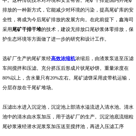
中。这种传统技术对环境和安全有害。尾矿干排是国内外尾矿
排放的一种新方式，它能减少对环境的污染，提高尾矿库的安
全性，将成为今后尾矿排放的发展方向。在此前提下，鑫海司
采用
尾矿干排干堆
的技术，建设无排放口尾砂浆体零排放，保
护生态环境等方面做了进一步的研究和设计工作。
选矿厂生产的尾矿浆经
高效浓缩机
浓缩后，由渣浆泵送至压滤
车间搅拌和压滤。充分挤压后形成片状尾砂饼。重量浓度在
80%以上，含水量只有20%左右。尾矿滤饼采用皮带机运输，
分层存放在干尾矿堆场。
压滤出水进入沉淀池，沉淀池上部清水溢流进入清水池。清水
池中的清水由水泵加压，用于选矿厂的生产。沉淀池底流细粒
尾砂浆液经潜水泥浆泵加压送至搅拌池，再进入压滤工序