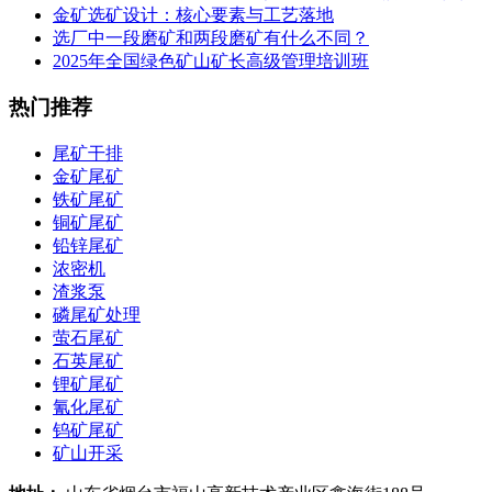
金矿选矿设计：核心要素与工艺落地
选厂中一段磨矿和两段磨矿有什么不同？
2025年全国绿色矿山矿长高级管理培训班
热门推荐
尾矿干排
金矿尾矿
铁矿尾矿
铜矿尾矿
铅锌尾矿
浓密机
渣浆泵
磷尾矿处理
萤石尾矿
石英尾矿
锂矿尾矿
氰化尾矿
钨矿尾矿
矿山开采