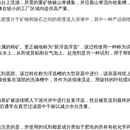
动台上洗涤，所需的重矿物被山脊捕集，并沿着山脊流向收集槽
够在较小的工厂区域内提供高产量。
以密度介于矿物和脉石之间的密度送入溶液中，其中一种产品朝
属的精矿。更正确地称为“新浮选浮选”，该过程使用一种称为
在水上，从而使其粘附在气泡上。起泡剂是另一种试剂，用于帮
沉到底部。该过程在称为浮选槽的大型容器中进行，该容器传统
被收集在顶部的洗涤槽中，并作为浓缩液流走。用旋转的叶轮搅
的尾矿被连续喂入下游河岸中进行反复浮选，然后被泵送到最终
，然后通常在真空过滤器中干燥以减少水分含量。
该注意的是，所使用的试剂都是成分类似于肥皂的所有有机化学