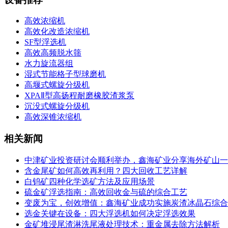
高效浓缩机
高效化改造浓缩机
SF型浮选机
高效高频脱水筛
水力旋流器组
湿式节能格子型球磨机
高堰式螺旋分级机
XPAⅡ型高扬程耐磨橡胶渣浆泵
沉没式螺旋分级机
高效深锥浓缩机
相关新闻
中津矿业投资研讨会顺利举办，鑫海矿业分享海外矿山一
含金尾矿如何高效再利用？四大回收工艺详解
白钨矿四种化学选矿方法及应用场景
硫金矿浮选指南：高效回收金与硫的综合工艺
变废为宝，创效增值：鑫海矿业成功实施炭渣冰晶石综合
选金关键在设备：四大浮选机如何决定浮选效果
金矿堆浸尾渣淋洗尾液处理技术：重金属去除方法解析