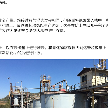
消耗。
黄金产量。粉碎过程与浮选过程相同，但随后将纸浆泵入槽中，
到钢丝绒上。最终将其冶炼以生产纯金，这是在矿山中以几乎完全
矿浆作为尾矿被泵送到大坝中进行存储。
堆上，以在浸出垫上进行堆浸。将氰化物溶液喷洒到这些垃圾堆上
重新活化，然后进行回收。