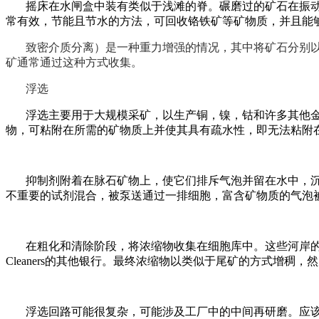
摇床在水闸盒中装有类似于浅滩的脊。碾磨过的矿石在振
常有效，节能且节水的方法，可回收铬铁矿等矿物质，并且能
致密介质分离）是一种重力增强的情况，其中将矿石分别
矿通常通过这种方式收集。
浮选
浮选主要用于大规模采矿，以生产铜，镍，钴和许多其他金
物，可粘附在所需的矿物质上并使其具有疏水性，即无法粘附
抑制剂附着在脉石矿物上，使它们排斥气泡并留在水中，
不重要的试剂混合，被泵送通过一排细胞，富含矿物质的气泡
在粗化和清除阶段，将浓缩物收集在细胞库中。这些河岸
Cleaners的其他银行。最终浓缩物以类似于尾矿的方式增稠
浮选回路可能很复杂，可能涉及工厂中的中间再研磨。应