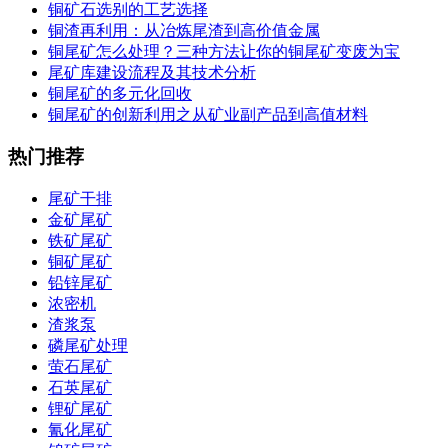
铜矿石选别的工艺选择
铜渣再利用：从冶炼尾渣到高价值金属
铜尾矿怎么处理？三种方法让你的铜尾矿变废为宝
尾矿库建设流程及其技术分析
铜尾矿的多元化回收
铜尾矿的创新利用之从矿业副产品到高值材料
热门推荐
尾矿干排
金矿尾矿
铁矿尾矿
铜矿尾矿
铅锌尾矿
浓密机
渣浆泵
磷尾矿处理
萤石尾矿
石英尾矿
锂矿尾矿
氰化尾矿