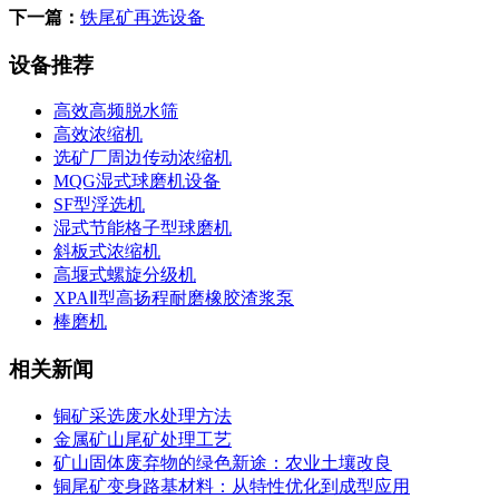
下一篇：
铁尾矿再选设备
设备推荐
高效高频脱水筛
高效浓缩机
选矿厂周边传动浓缩机
MQG湿式球磨机设备
SF型浮选机
湿式节能格子型球磨机
斜板式浓缩机
高堰式螺旋分级机
XPAⅡ型高扬程耐磨橡胶渣浆泵
棒磨机
相关新闻
铜矿采选废水处理方法
金属矿山尾矿处理工艺
矿山固体废弃物的绿色新途：农业土壤改良
铜尾矿变身路基材料：从特性优化到成型应用