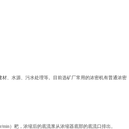
建材、水源、污水处理等。目前选矿厂常用的浓密机有普通浓密
5r/min）耙，浓缩后的底流浆从浓缩器底部的底流口排出。