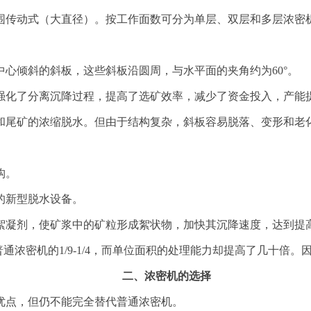
围传动式（大直径）。按工作面数可分为单层、双层和多层浓密
心倾斜的斜板，这些斜板沿圆周，与水平面的夹角约为60°。
强化了分离沉降过程，提高了选矿效率，减少了资金投入，产能
和尾矿的浓缩脱水。但由于结构复杂，斜板容易脱落、变形和老
构。
的新型脱水设备。
絮凝剂，使矿浆中的矿粒形成絮状物，加快其沉降速度，达到提
占普通浓密机的1/9-1/4，而单位面积的处理能力却提高了几十倍
二、浓密机的选择
优点，但仍不能完全替代普通浓密机。