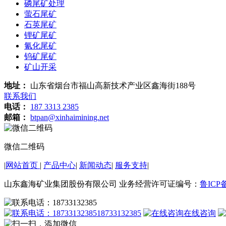
磷尾矿处理
萤石尾矿
石英尾矿
锂矿尾矿
氰化尾矿
钨矿尾矿
矿山开采
地址：
山东省烟台市福山高新技术产业区鑫海街188号
联系我们
电话：
187 3313 2385
邮箱：
btpan@xinhaimining.net
微信二维码
|
网站首页
|
产品中心
|
新闻动态
|
服务支持
|
山东鑫海矿业集团股份有限公司 业务经营许可证编号：
鲁ICP备
18733132385
在线咨询