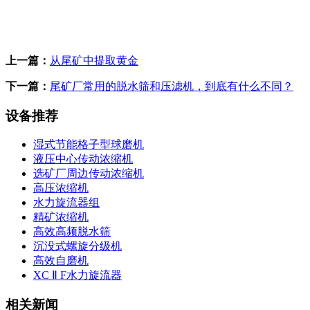
上一篇：
从尾矿中提取黄金
下一篇：
尾矿厂常用的脱水筛和压滤机，到底有什么不同？
设备推荐
湿式节能格子型球磨机
液压中心传动浓缩机
选矿厂周边传动浓缩机
高压浓缩机
水力旋流器组
精矿浓缩机
高效高频脱水筛
沉没式螺旋分级机
高效自磨机
XC Ⅱ F水力旋流器
相关新闻