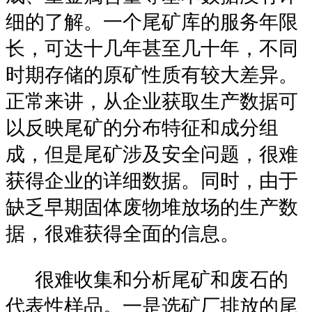
细的了解。一个尾矿库的服务年限
长，可达十几年甚至几十年，不同
时期存储的原矿性质有较大差异。
正常来讲，从企业获取生产数据可
以反映尾矿的分布特征和成分组
成，但是尾矿涉及安全问题，很难
获得企业的详细数据。同时，由于
缺乏早期固体废物堆放场的生产数
据，很难获得全面的信息。
很难收集和分析尾矿和废石的
代表性样品。一是选矿厂排放的尾