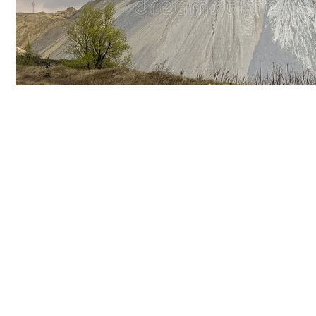
2.缺乏科学合理的尾矿利用分类
和应用标准
不同类型的
尾矿
在粒度构成、
机械强度、耐磨性、贮存稳定性、
辐射强度等物理性质上有很大差