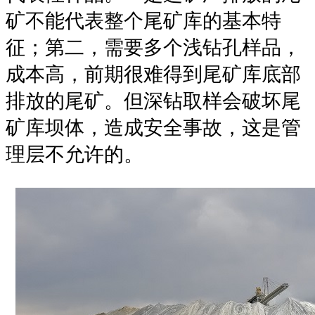
矿不能代表整个尾矿库的基本特
征；第二，需要多个浅钻孔样品，
成本高，前期很难得到尾矿库底部
排放的尾矿。但深钻取样会破坏尾
矿库坝体，造成安全事故，这是管
理层不允许的。