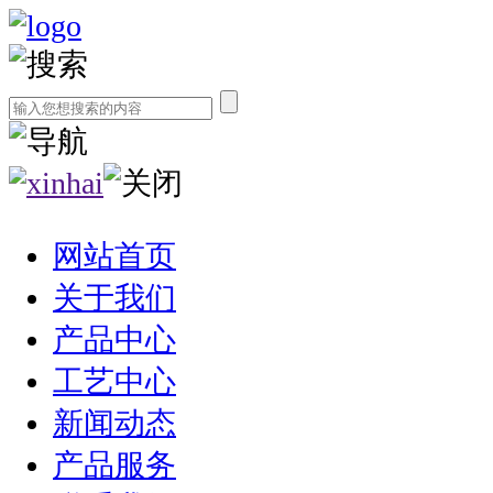
网站首页
关于我们
产品中心
工艺中心
新闻动态
产品服务