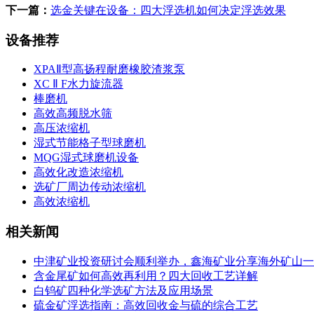
下一篇：
选金关键在设备：四大浮选机如何决定浮选效果
设备推荐
XPAⅡ型高扬程耐磨橡胶渣浆泵
XC Ⅱ F水力旋流器
棒磨机
高效高频脱水筛
高压浓缩机
湿式节能格子型球磨机
MQG湿式球磨机设备
高效化改造浓缩机
选矿厂周边传动浓缩机
高效浓缩机
相关新闻
中津矿业投资研讨会顺利举办，鑫海矿业分享海外矿山一
含金尾矿如何高效再利用？四大回收工艺详解
白钨矿四种化学选矿方法及应用场景
硫金矿浮选指南：高效回收金与硫的综合工艺