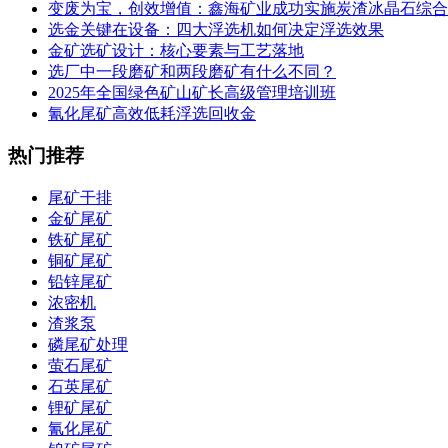
变废为宝，创效增值：鑫海矿业成功实施炭渣冰晶石综合
选金关键在设备：四大浮选机如何决定浮选效果
金矿选矿设计：核心要素与工艺落地
选厂中一段磨矿和两段磨矿有什么不同？
2025年全国绿色矿山矿长高级管理培训班
氰化尾矿高效低耗浮选回收金
热门推荐
尾矿干排
金矿尾矿
铁矿尾矿
铜矿尾矿
铅锌尾矿
浓密机
渣浆泵
磷尾矿处理
萤石尾矿
石英尾矿
锂矿尾矿
氰化尾矿