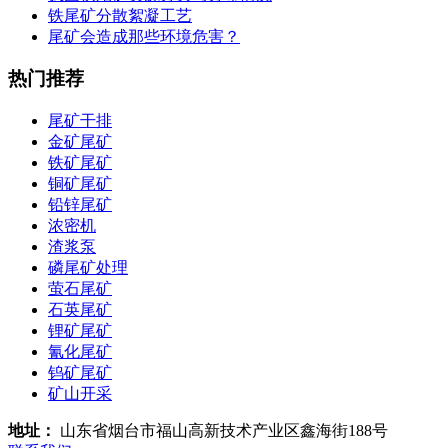
铁尾矿分散絮凝工艺
尾矿会造成那些环境危害？
热门推荐
尾矿干排
金矿尾矿
铁矿尾矿
铜矿尾矿
铅锌尾矿
浓密机
渣浆泵
磷尾矿处理
萤石尾矿
石英尾矿
锂矿尾矿
氰化尾矿
钨矿尾矿
矿山开采
地址：
山东省烟台市福山高新技术产业区鑫海街188号