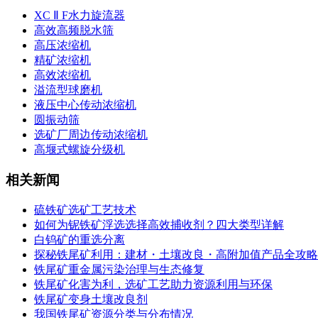
XC Ⅱ F水力旋流器
高效高频脱水筛
高压浓缩机
精矿浓缩机
高效浓缩机
溢流型球磨机
液压中心传动浓缩机
圆振动筛
选矿厂周边传动浓缩机
高堰式螺旋分级机
相关新闻
硫铁矿选矿工艺技术
如何为铌铁矿浮选选择高效捕收剂？四大类型详解
白钨矿的重选分离
探秘铁尾矿利用：建材・土壤改良・高附加值产品全攻略
铁尾矿重金属污染治理与生态修复
铁尾矿化害为利，选矿工艺助力资源利用与环保
铁尾矿变身土壤改良剂
我国铁尾矿资源分类与分布情况