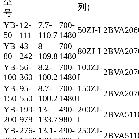
型
列）
号
YB-
12-
7.7-
700-
50ZJ-I
2BVA206
50
111
110.7
1480
YB-
43-
8-
700-
80ZJ-I
2BVA207
80
242
109.8
1480
YB-
56-
8.2-
700-
100ZJ-
2BVA207
100
360
100.2
1480
I
YB-
95-
8.7-
700-
150ZJ-
2BVA207
150
550
100.2
1480
I
YB-
199-
13-
490-
200ZJ-
2BVA511
200
978
133.7
980
I
YB-
276-
13.1-
490-
250ZJ-
2BVA511