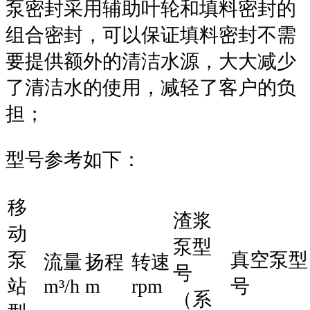
泵密封采用辅助叶轮和填料密封的
组合密封，可以保证填料密封不需
要提供额外的清洁水源，大大减少
了清洁水的使用，减轻了客户的负
担；
型号参考如下：
移
渣浆
动
泵型
泵
真空泵型
流量
扬程
转速
号
站
m³/h
m
rpm
号
（系