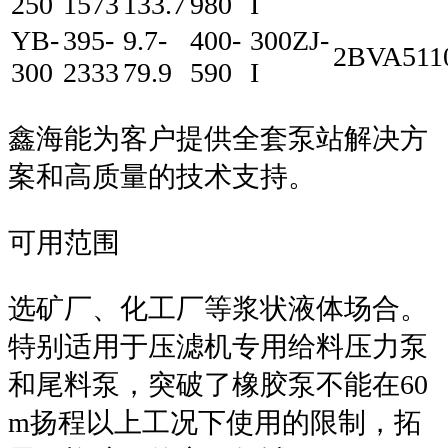
250
1573
133.7
980
I
YB-
395-
9.7-
400-
300ZJ-
2BVA511
300
2333
79.9
590
I
鑫海能为客户提供全套泵站解决方
案和高质量的技术支持。
可用范围
选矿厂、化工厂等浆状液体场合。
特别适用于压滤机专用给料压力泵
和尾料泵，突破了橡胶泵不能在60
m扬程以上工况下使用的限制，拓